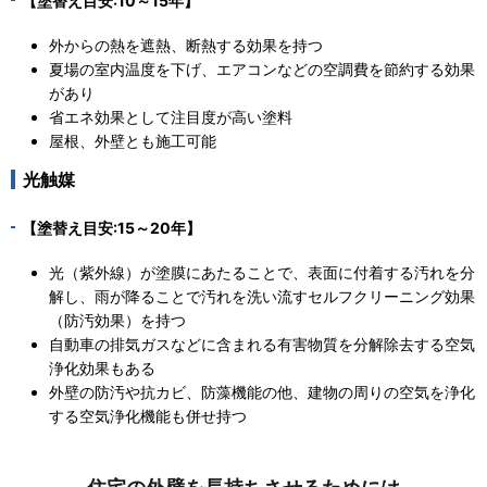
【塗替え目安:10～15年】
外からの熱を遮熱、断熱する効果を持つ
夏場の室内温度を下げ、エアコンなどの空調費を節約する効果
があり
省エネ効果として注目度が高い塗料
屋根、外壁とも施工可能
光触媒
【塗替え目安:15～20年】
光（紫外線）が塗膜にあたることで、表面に付着する汚れを分
解し、雨が降ることで汚れを洗い流すセルフクリーニング効果
（防汚効果）を持つ
自動車の排気ガスなどに含まれる有害物質を分解除去する空気
浄化効果もある
外壁の防汚や抗カビ、防藻機能の他、建物の周りの空気を浄化
する空気浄化機能も併せ持つ